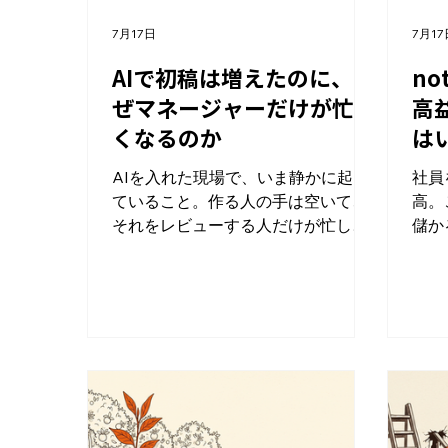
7月17日
7月17
AIで初稿は増えたのに、な
n
ぜマネージャーだけが忙し
高
くなるのか
は
AIを入れた現場で、いま静かに起き
社員
ていること。作る人の手は空いて、
高。
それをレビューする人だけが忙しく
儲か
なる。 @yutaiitaka さんが、まさに
手を間
この話をXに書いていた。AIを導入
月）
したのに、なぜかマネージャーだけ
事が
が疲弊していく、と。読んで、他人
るほ
事に思えなかった。自分たちも一
マー
度、同じことをやりかけたからだ。
発の
先に結論を言う。ボトルネックは初
収し
稿からレビューに移る。そして、そ
を更
れを抜けるには「良し悪しの基準」
論を