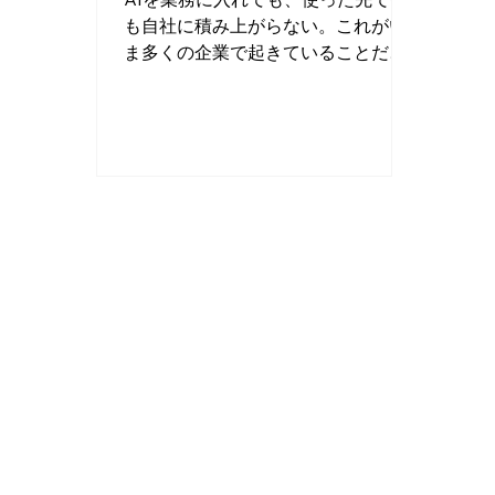
足して終わる。 育てるより、借りた
仕事
り方
も自社に積み上がらない。これがい
ほうが速い 練習台が社内にないな
話だ
ま多くの企業で起きていることだと
ら、動いている現場を外から借りれ
けの
自分は見ている。原因はモデルの性
ばいい。...
理、
能じゃない。AIに作業を任せて、人
間がその出力に手を入れた瞬間に生
まれる最も価値ある情報を、捨てて
しまっているからだ。Microsoftの
Satya Nadella氏は2026年6月14
日、Xに長文記事を投稿し、AI時代
に企業が築くべきは「ラーニングル
ープ」だと述べた。2,800万回以上表
示された投稿だ。 原文はXの長文記
事なので、核心を日本語にしてお
く。 真の機会は、最良のモデルを選
ぶことにあるのではない。モデルの
上に、ヒューマンキャピタル（人間
の判断・人脈・パターン認識）とト
ークンキャピタル（自社が構築し所