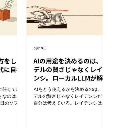
いたのは、
く「開かれないこと」 主要モデルの
。情報を自
賢さは、日常業務に必要な水準をと
が、AIを
っくに超えている。ベンチマークの
とって、静
僅差が現場の生産性を動かす場面
たのは知識
は、まずない。 全社導入が失敗する
」 まず、
のは、賢さが足りないからじゃな
向かない」
い。配ったのに開かれず、半年で空
6月19日
は押さえて
気になるからだ。 だから基盤選びの
挙げた要因
問いは「どれが賢いか」ではない。
方をして
AIの用途を決めるのは、モ
報の取捨選択
「どのAIが、人が一日中いる場所に
代に自社
デルの賢さじゃなくレイテ
ん、使う人
居続けるか」になる。 Geminiと
ンシ。ローカルLLMが解禁
自分で選ぶ
Copilotが最初から履いている3つの
する使い方
、原理より
下駄 元記事は理由を3つに整理して
に任せてお
AIをどう使えるかを決めるのは、モ
ら献立案）
いる。 1つ目、業務フローに最初か
きなのは、
デルの賢さじゃなくレイテンシだと
がきれいに
ら常駐している。メールも資料も会
24日のソフト
自分は考えている。レイテンシは、
吟味せずに
議も、人が一日中触る場所にAIが住
で、孫正義
依頼してから応答が返るまでの待ち
トを大規模
時間のことだ。 2026年6月8日の
X投稿
Apple WWDC26で、Appleが第3世