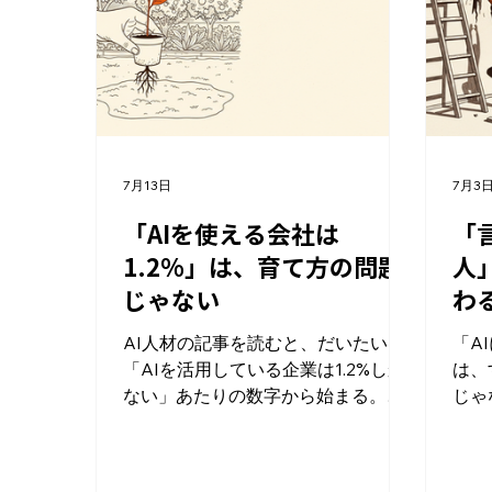
を人の頭からファイルに移すしかな
成果
い。自分たちはその基準を4つのフ
果だ
ァイルに書き出して運用している。
きな
順に話す。 レビューだけが詰まる仕
る。
組み AIを使うと初稿は本当に速く出
なく
る。記事も、提案資料も、メールの
字だ
下書きも、形にするまでの時間は短
る。
7月13日
7月3
くなる。 問題はその後だ。作った人
ば、
の手は空いているのに、それを見る
では
「AIを使える会社は
「
レビュアーだけが、だんだん忙しく
業務
1.2%」は、育て方の問題
人
なる。 AIの初稿は速いが、そのまま
う。
じゃない
わ
使えるとは限らない。事実が少しず
開発
れている。言い回しがいかにもAIっ
すべ
AI人材の記事を読むと、だいたい
「A
ぽい。それっぽいけど中身が薄い。
にA
「AIを活用している企業は1.2%しか
は、
文脈は合っているのに、自社の言い
「A
ない」あたりの数字から始まる。だ
じゃ
方になっていない。この細かい違和
て、
から社内でAI人材を育てないと乗り
決ま
感を一つずつ直す仕事が、まるごと
後か
遅れる、と続く。 先に結論を言う。
Ya
この1.2%を育成不足の話として読む
エン