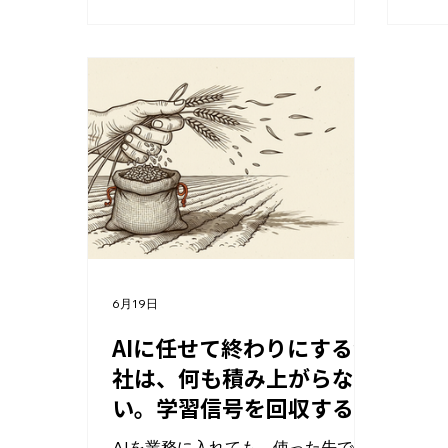
と、打ち手を間違える。足りていな
る、
いのは育て方じゃなくて、社内でAI
30
を実務で触る機会そのものだ。 1.2%
自分
が本当に示しているのは「実務機会
ある
の不在」 なぜ社内でAI人材が育たな
実装
いのか。答えは単純で、育てる場が
AI
ないからだ。 実務でAIを回している
残る
現場がほぼない。だから経験が積め
のビ
ない。経験がないから、大事な仕事
られ
はまだ任せられない。任されないか
示の
ら、また経験が積めない。ニワトリ
れた
と卵がぐるぐる回っているだけで、
まの
外から「まず育成を」と声をかけて
たとえ
6月19日
も、この輪は回りださない。 1.2%と
ば、
いう数字は、育て方が下手な会社が
物が出
AIに任せて終わりにする会
98.8%ある、という意味じゃない。
Ch
社は、何も積み上がらな
そもそも社内に練習台がない会社
させ
い。学習信号を回収する
が、それだけあるということだ。こ
たい
「ラーニングループ」の作
こを取り違えると、研修を組んで満
る。
AIを業務に入れても、使った先で何