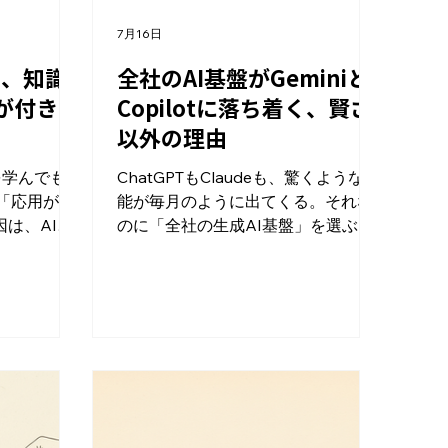
7月16日
と、知識
全社のAI基盤がGeminiと
が付きに
Copilotに落ち着く、賢さ
以外の理由
を学んでも、
ChatGPTもClaudeも、驚くような機
け「応用が利
能が毎月のように出てくる。それな
は、AIが
のに「全社の生成AI基盤」を選ぶ段
ジョージア
になると、日本の大企業の答えはた
が、
いていGeminiかCopilotに落ち着く。
（AI要約な
性能で負けているわけでもないの
」を8日間学
に、だ。理由は3つあって、どれも
がある
「どのAIが賢いか」とは関係がな
月閲覧）。総合
い。 2026年7月に@ozaken_AIさん
。ただ、批
がXの記事機能で公開した分析が、
問う設問で
この構図をきれいに言語化してい
だ側のほうが
た。 全社導入の死因は、性能ではな