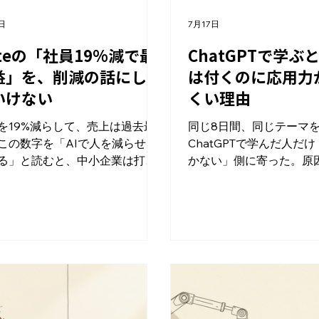
日
7月17日
oteの「社員19%減で最
ChatGPTで学ぶ
益」を、削減の話にして
は付くのに応用力
いけない
くい理由
を19%減らして、売上は過去最
同じ8日間、同じテーマ
この数字を「AIで人を減らせば
ChatGPTで学んだ人だ
る」と読むと、中小企業は打ち
かない」側に寄った。原因
違える。 ITmedia（2026年7
賢すぎたからじゃない。 
が報じた、note社のAI活用の記
工科大学らの研究チーム
話題になった。ユーザーが増え
ChatGPTとGoogle検索
ど比例して増えるはずのカスタ
し）で「栄養と食事計画
サポートやモデレーション、開
ばせ、効果を比べた実験
バグ修正といった人手をAIが吸
（ledge.ai、2026年7
、社員数が減っても売上は最高
成績には差が出なかった
新した、という内容だ。 先に結
判的思考や知識の応用を
言う。この19%は、人員削減の
は、Google検索で学ん