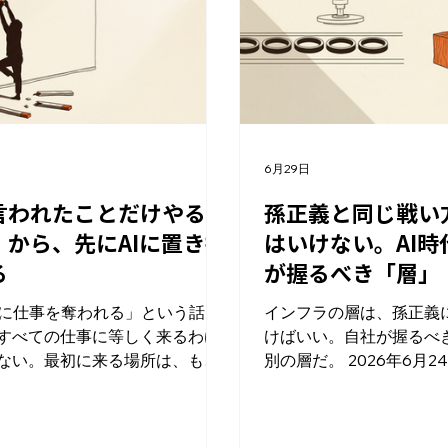
じゃない。業務を作り直した結
成績が良かった。 差がつ
。ここを取り違えると、真似で
覚えた知識の量じゃない
い話を真似しようとして事故
分で吟味した回数だ。ここ
 noteがやったのは人減らしじゃ
仕事に配り始めた会社に
、業務の作り直し 19%という数
かに効いてくる。 差が出
け見ると、リストラの話に見え
量じゃなく「吟味した回数
でも中身は逆だ。 報道によれ
この実験は「AIは学習に
日
6月29日
noteはAIを一部の部署で試すの
とは言っていない。そこ
なく、全社員にClaudeを配り、
おきたい。 研究チームが
言われたことだけやる
孫正義と同じ戦い
プロセス自体を組み直したとい
は2つ。ChatGPTは情
」から、先にAIに置き換
はいけない。AI時
問い合わせ対応、記事の監視、
を自動でやってくれるぶ
る
が握るべき「層」
のバグ修正。本来なら人を増や
が「どれが正しいか」を
きだった場所に、増やす代わり
機会を減らす。もう一つ
Iに仕事を奪われる」という話
インフラの層は、孫正義
Iを差し込んだ。 つまり、先に
先に完成品（この実験な
すべての仕事に等しく来るわけ
けばいい。自社が握るべ
Iを前提にした業務の形」があっ
を出す傾向がある。 答え
ない。最初に来る場所は、もう
別の層だ。 2026年6月
社員数の減少はその結果として
出てくると、人はそれを
っている。 2026年6月末、
バンクグループ株主総会
らついて
受け取る
hoo!ニュースで、若手のシステム
氏が「ロボットがロボッ
ジニアの採用が急に細ってい
に量産する」と語った（