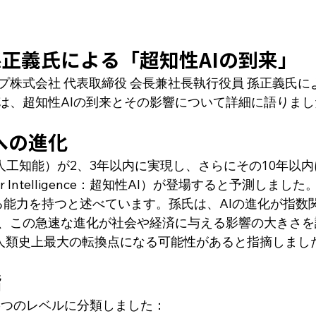
正義氏による「超知性AIの到来」
プ株式会社 代表取締役 会長兼社長執行役員 孫正義氏に
は、超知性AIの到来とその影響について詳細に語りまし
Iへの進化
人工知能）が2、3年以内に実現し、さらにその10年以内
l Super Intelligence：超知性AI）が登場すると予測しま
る能力を持つと述べています。孫氏は、AIの進化が指数
、この急速な進化が社会や経済に与える影響の大きさを
が人類史上最大の転換点になる可能性があると指摘しまし
階
を5つのレベルに分類しました：