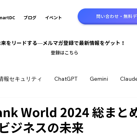
martDC
ブログ
イベント
の未来をリードする—メルマガ登録で最新情報をゲット！
​登録はこちら
情報セキュリティ
ChatGPT
Gemini
Claud
バックオフィス
生産性向上
DX推進
AI技術
ank World 2024 総ま
とビジネスの未来
Amazon Nova
Llama
Dify