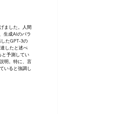
挙げました。人間
、生成AIのパラ
たGPT-3の
個に達したと述べ
ると予測してい
と説明。特に、言
ていると強調し