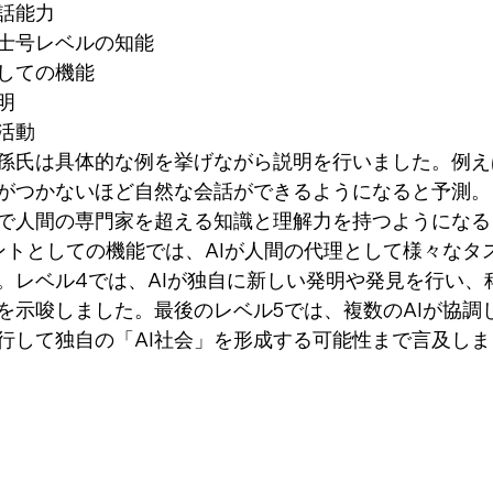
話能力
士号レベルの知能
しての機能
明
活動
孫氏は具体的な例を挙げながら説明を行いました。例え
別がつかないほど自然な会話ができるようになると予測。
野で人間の専門家を超える知識と理解力を持つようにな
ントとしての機能では、AIが人間の代理として様々なタ
。レベル4では、AIが独自に新しい発明や発見を行い、
を示唆しました。最後のレベル5では、複数のAIが協調
行して独自の「AI社会」を形成する可能性まで言及しま