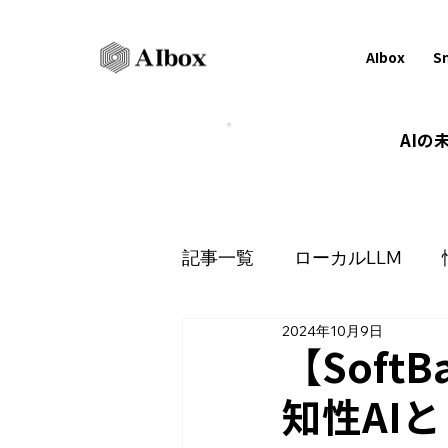
AIbox
S
AI
記事一覧
ローカルLLM
2024年10月9日
ナレッジマネジメント
【SoftB
知性AI
セキュリティ
OCR