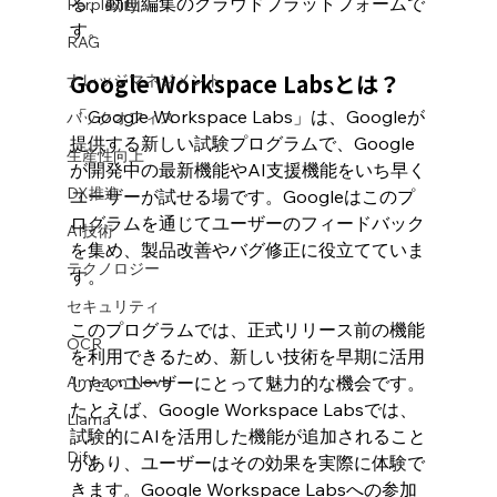
る、動画編集のクラウドプラットフォームで
Perplexity
す。
RAG
ナレッジマネジメント
Google Workspace Labsとは？
「Google Workspace Labs」は、Googleが
バックオフィス
提供する新しい試験プログラムで、Google
生産性向上
が開発中の最新機能やAI支援機能をいち早く
DX推進
ユーザーが試せる場です。Googleはこのプ
ログラムを通じてユーザーのフィードバック
AI技術
を集め、製品改善やバグ修正に役立てていま
テクノロジー
す。
セキュリティ
このプログラムでは、正式リリース前の機能
OCR
を利用できるため、新しい技術を早期に活用
Amazon Nova
したいユーザーにとって魅力的な機会です。
たとえば、Google Workspace Labsでは、
Llama
試験的にAIを活用した機能が追加されること
Dify
があり、ユーザーはその効果を実際に体験で
きます。Google Workspace Labsへの参加