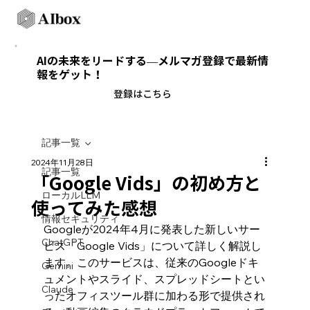
AIの未来をリードする—メルマガ登録で最新情
報をゲット！
​登録はこちら
記事一覧
2024年11月28日
記事一覧
「Google Vids」の初め方と
ローカルLLM
使ってみた感想
情報セキュリティ
Googleが2024年4月に発表した新しいサー
ChatGPT
ビス「Google Vids」について詳しく解説し
ます。このサービスは、従来のGoogleドキ
Gemini
ュメントやスライド、スプレッドシートとい
Claude
ったオフィスツール群に加わる形で提供され