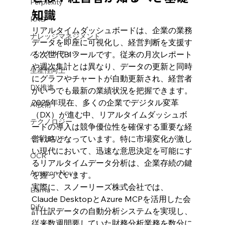
Perplexity
知識
RAG
リアルタイムダッシュボードは、企業の業務
ナレッジマネジメント
データを即座に可視化し、経営判断を支援す
バックオフィス
る次世代BIツールです。従来の月次レポート
や週次集計とは異なり、データの更新と同時
生産性向上
にグラフやチャートが自動更新され、経営者
DX推進
がいつでも最新の業績状況を把握できます。
2025年現在、多くの企業でデジタル変革
AI技術
（DX）が進む中、リアルタイムダッシュボ
テクノロジー
ードの導入は競争優位性を確保する重要な経
営戦略となっています。特に市場変化が激し
セキュリティ
い現代において、迅速な意思決定を可能にす
OCR
るリアルタイムデータ分析は、企業存続の鍵
Amazon Nova
を握っています。
実際に、スノーリーズ株式会社では、
Llama
Claude DesktopとAzure MCPを活用した会
Dify
計仕訳データの自動分析システムを実現し、
従来数週間要していた財務分析業務を数分に