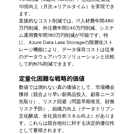
10倍向上（月次→リアルタイム）を実現でき
ます。
直接的なコスト削減では、IT人材費年間480
万円削減、外注費年間240万円削減、システ
ム運用費年間180万円削減が可能です。特
に、Azure Data Lake Storageの階層化スト
レージ機能により、データ保存コストは従来
のデータウェアハウスソリューションと比較
して約80%削減できます。
定量化困難な戦略的価値
数値では測れない真の価値として、市場機会
獲得（競合より早い新商品投入、顧客ニーズ
先取り）、リスク回避（問題早期発見、財務
リスク予防）、組織力向上（データドリブン
文化醸成、全社員分析スキル向上）がありま
す。これらは競合他社に対する決定的優位性
として蓄積されます。