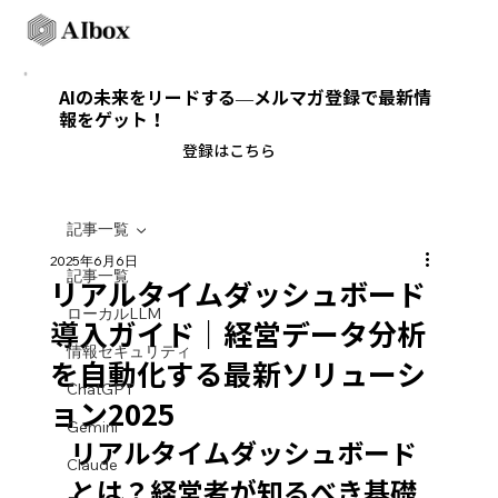
AIの未来をリードする—メルマガ登録で最新情
報をゲット！
​登録はこちら
記事一覧
2025年6月6日
記事一覧
リアルタイムダッシュボード
ローカルLLM
導入ガイド｜経営データ分析
情報セキュリティ
を自動化する最新ソリューシ
ChatGPT
ョン2025
Gemini
リアルタイムダッシュボード
Claude
とは？経営者が知るべき基礎