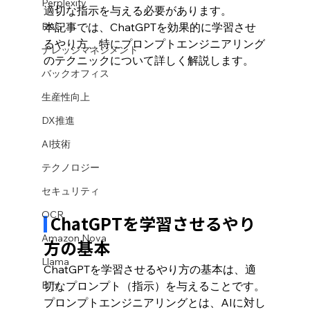
Perplexity
適切な指示を与える必要があります。
RAG
本記事では、ChatGPTを効果的に学習させ
るやり方、特にプロンプトエンジニアリング
ナレッジマネジメント
のテクニックについて詳しく解説します。
バックオフィス
生産性向上
DX推進
AI技術
テクノロジー
セキュリティ
OCR
 ChatGPTを学習させるやり
Amazon Nova
方の基本
Llama
ChatGPTを学習させるやり方の基本は、適
Dify
切なプロンプト（指示）を与えることです。
プロンプトエンジニアリングとは、AIに対し