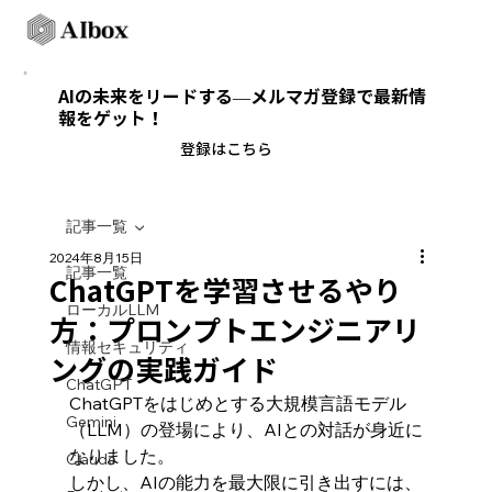
AIの未来をリードする—メルマガ登録で最新情
報をゲット！
​登録はこちら
記事一覧
2024年8月15日
記事一覧
ChatGPTを学習させるやり
ローカルLLM
方：プロンプトエンジニアリ
情報セキュリティ
ングの実践ガイド
ChatGPT
ChatGPTをはじめとする大規模言語モデル
Gemini
（LLM）の登場により、AIとの対話が身近に
なりました。
Claude
しかし、AIの能力を最大限に引き出すには、