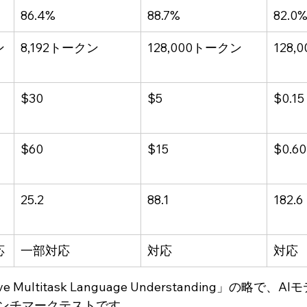
）
86.4%
88.7%
82.0
ン
8,192トークン
128,000トークン
128
ト
$30
$5
$0.15
ト
$60
$15
$0.60
25.2
88.1
182.6
応
一部対応
対応
対応
e Multitask Language Understanding」の略で
ンチマークテストです。