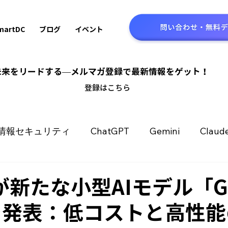
martDC
ブログ
イベント
の未来をリードする—メルマガ登録で最新情報をゲット！
​登録はこちら
情報セキュリティ
ChatGPT
Gemini
Claud
バックオフィス
生産性向上
DX推進
AI技術
Iが新たな小型AIモデル「GP
」を発表：低コストと高性
Amazon Nova
Llama
Dify