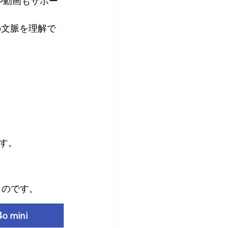
や動画もサポー
）の文脈を理解で
す。
たものです。
o mini