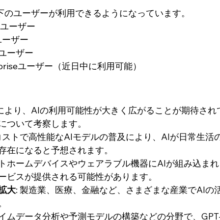
iは、以下のユーザーが利用できるようになっています。
版ユーザー
sユーザー
amユーザー
nterpriseユーザー（近日中に利用可能）
iの登場により、AIの利用可能性が大きく広がることが期待さ
について考察します。
低コストで高性能なAIモデルの普及により、AIが日常生
存在になると予想されます。
トホームデバイスやウェアラブル機器にAIが組み込ま
ービスが提供される可能性があります。
拡大
: 製造業、医療、金融など、さまざまな産業でAIの
。
ムデータ分析や予測モデルの構築などの分野で、GPT-4o