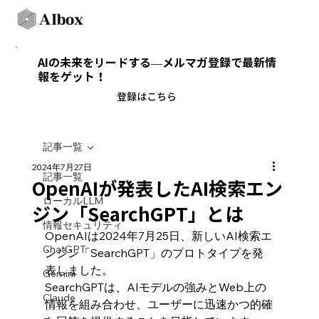
AIの未来をリードする—メルマガ登録で最新情
報をゲット！
​登録はこちら
記事一覧
2024年7月27日
記事一覧
OpenAIが発表したAI検索エン
ローカルLLM
ジン「SearchGPT」とは
情報セキュリティ
OpenAIは2024年7月25日、新しいAI検索エ
ChatGPT
ンジン「SearchGPT」のプロトタイプを発
表しました。
Gemini
SearchGPTは、AIモデルの強みとWeb上の
Claude
情報を組み合わせ、ユーザーに迅速かつ的確