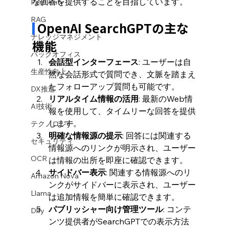
な回答を提供することを目指しています。
Perplexity
RAG
 OpenAI SearchGPTの主な
ナレッジマネジメント
機能
バックオフィス
会話型インターフェース
: ユーザーは自
生産性向上
然な会話形式で質問でき、文脈を踏まえ
たフォローアップ質問も可能です。
DX推進
リアルタイム情報の活用
: 最新のWeb情
AI技術
報を使用して、タイムリーな回答を提供
します。
テクノロジー
明確な情報源の提示
: 回答には関連する
セキュリティ
情報源へのリンクが明示され、ユーザー
OCR
は情報の出所を即座に確認できます。
サイドバー表示
: 関連する情報源へのリ
Amazon Nova
ンクがサイドバーに表示され、ユーザー
Llama
は追加情報を簡単に確認できます。
パブリッシャー向け管理ツール
: コンテ
Dify
ンツ提供者がSearchGPTでの表示方法